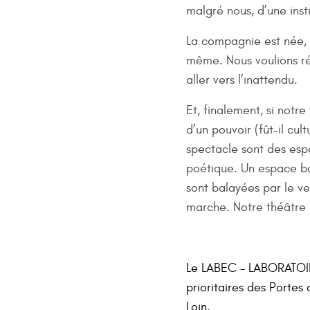
malgré nous, d’une insti
La compagnie est née, p
même. Nous voulions rég
aller vers l’inattendu.
Et, finalement, si notre
d’un pouvoir (fût-il cul
spectacle sont des es
poétique. Un espace ba
sont balayées par le ve
marche. Notre théâtre 
Le LABEC - LABORATOIR
prioritaires des Portes 
Loin.