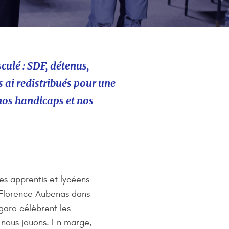
sculé : SDF, détenus,
es ai redistribués pour une
 nos handicaps et nos
des apprentis et lycéens
t Florence Aubenas dans
igaro célèbrent les
où nous jouons. En marge,