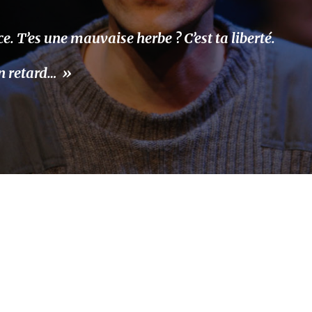
nce. T’es une mauvaise herbe ? C’est ta liberté.
en retard… »