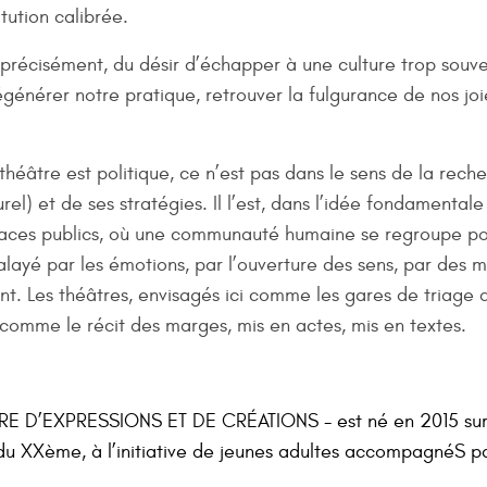
tution calibrée.
récisément, du désir d’échapper à une culture trop souven
énérer notre pratique, retrouver la fulgurance de nos joi
 théâtre est politique, ce n’est pas dans le sens de la rech
turel) et de ses stratégies. Il l’est, dans l’idée fondamentale
paces publics, où une communauté humaine se regroupe po
layé par les émotions, par l’ouverture des sens, par des 
nt. Les théâtres, envisagés ici comme les gares de triage
comme le récit des marges, mis en actes, mis en textes.
E D’EXPRESSIONS ET DE CRÉATIONS - est né en 2015 sur 
du XXème, à l’initiative de jeunes adultes accompagnéS pa