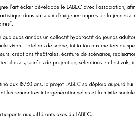
ie l’art éclair développe le LABEC avec l'association, afi
n artistique dans un souci d'exigence auprès de la jeunesse 
aires”.
quelques années un collectif hyperactif de jeunes adulte
le vivant : ateliers de scène, initiation aux métiers du sp
rs, créations théâtrales, écriture de scénarios, réalisati
er classes, soirées de projection, sélections en festivals, i
stiné aux 18/30 ans, le projet LABEC se déploie aujourd’hui
nt les rencontres intergénérationnelles et la mixité sociale 
ticipants aux différents axes du LABEC.