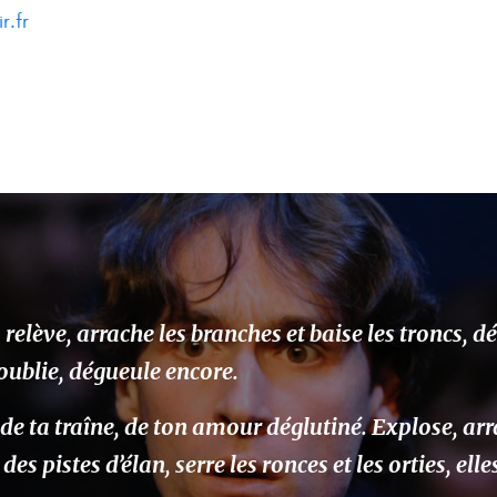
r.fr
 relève, arrache les branches et baise les troncs, d
 oublie, dégueule encore.
 de ta traîne, de ton amour déglutiné. Explose, ar
des pistes d’élan, serre les ronces et les orties, ell